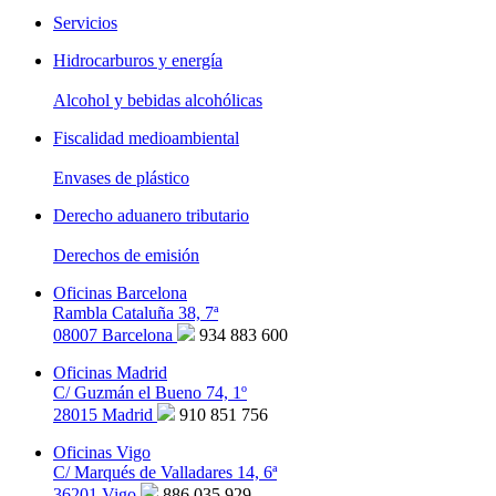
Servicios
Hidrocarburos y energía
Alcohol y bebidas alcohólicas
Fiscalidad medioambiental
Envases de plástico
Derecho aduanero tributario
Derechos de emisión
Oficinas Barcelona
Rambla Cataluña 38, 7ª
08007 Barcelona
934 883 600
Oficinas Madrid
C/ Guzmán el Bueno 74, 1º
28015 Madrid
910 851 756
Oficinas Vigo
C/ Marqués de Valladares 14, 6ª
36201 Vigo
886 035 929