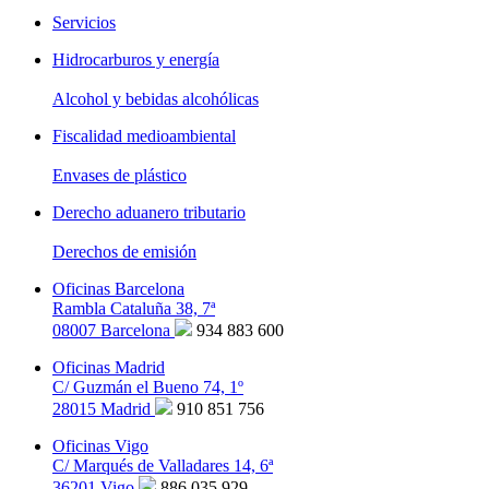
Servicios
Hidrocarburos y energía
Alcohol y bebidas alcohólicas
Fiscalidad medioambiental
Envases de plástico
Derecho aduanero tributario
Derechos de emisión
Oficinas Barcelona
Rambla Cataluña 38, 7ª
08007 Barcelona
934 883 600
Oficinas Madrid
C/ Guzmán el Bueno 74, 1º
28015 Madrid
910 851 756
Oficinas Vigo
C/ Marqués de Valladares 14, 6ª
36201 Vigo
886 035 929