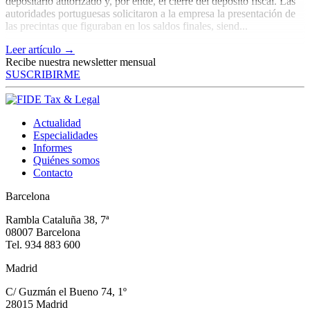
depositario autorizado y, por ende, el cierre del depósito fiscal. Las
autoridades portuguesas solicitaron a la empresa la presentación de
las precintas que figuraban en los saldos finales, siend...
Leer artículo →
Recibe nuestra newsletter mensual
SUSCRIBIRME
Actualidad
Especialidades
Informes
Quiénes somos
Contacto
Barcelona
Rambla Cataluña 38, 7ª
08007 Barcelona
Tel. 934 883 600
Madrid
C/ Guzmán el Bueno 74, 1º
28015 Madrid